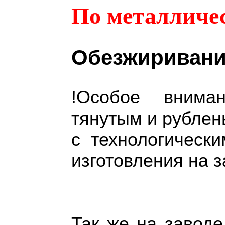
По металличе
Обезжиривани
!Особое внима
тянутым и рублены
с технологическ
изготовления на 
Так же на заводе