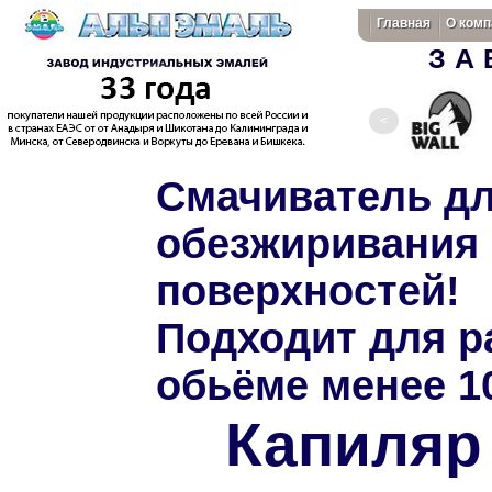
Главная
О комп
ЗА
Смачиватель дл
обезжиривания 
поверхностей!
Подходит для р
обьёме менее 1
Капиля