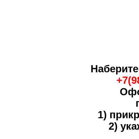
Наберите
+7(9
Офо
1) прик
2) ук