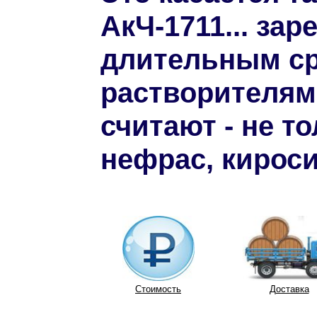
АкЧ-1711... за
длительным с
растворителям
считают - не то
нефрас, кироси
Стоимость
Доставка